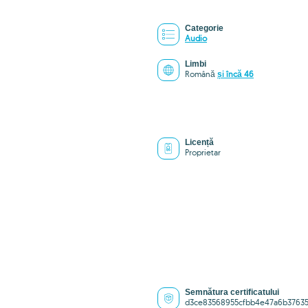
Categorie
Audio
Limbi
Română
și încă 46
Licență
Proprietar
Semnătura certificatului
d3ce83568955cfbb4e47a6b3763