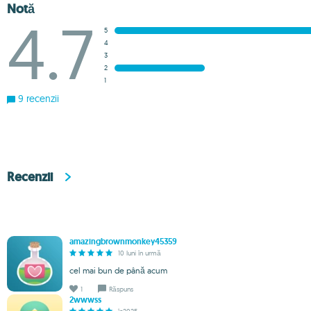
Notă
4.7
5
4
3
2
1
9 recenzii
Recenzii
amazingbrownmonkey45359
10 luni în urmă
cel mai bun de până acum
1
Răspuns
2wwwss