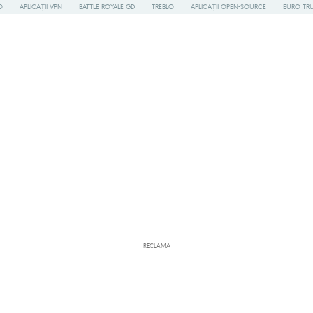
O
APLICAȚII VPN
BATTLE ROYALE GD
TREBLO
APLICAȚII OPEN-SOURCE
EURO TR
RECLAMĂ