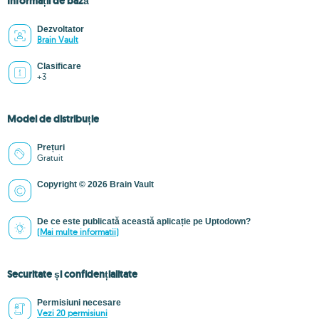
Informații de bază
Dezvoltator
Brain Vault
Clasificare
+3
Model de distribuție
Prețuri
Gratuit
Copyright © 2026 Brain Vault
De ce este publicată această aplicație pe Uptodown?
(Mai multe informatii)
Securitate și confidențialitate
Permisiuni necesare
Vezi 20 permisiuni