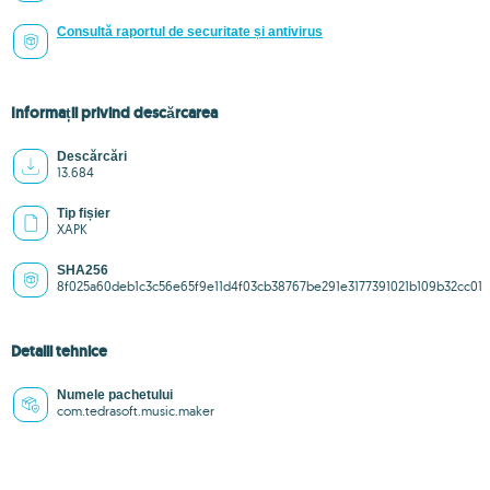
Consultă raportul de securitate și antivirus
Informații privind descărcarea
Descărcări
13.684
Tip fișier
XAPK
SHA256
8f025a60deb1c3c56e65f9e11d4f03cb38767be291e3177391021b109b32cc01
Detalii tehnice
Numele pachetului
com.tedrasoft.music.maker