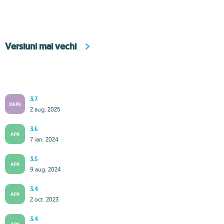
Versiuni mai vechi
3.7
XAPK
2 aug. 2025
3.6
APK
7 ian. 2024
3.5
APK
9 aug. 2024
3.4
APK
2 oct. 2023
3.4