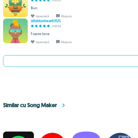
în2025
Bun
Apreciază
Răspuns
sillybluebear83125
în2024
Foarte bine
Apreciază
Răspuns
Similar cu Song Maker