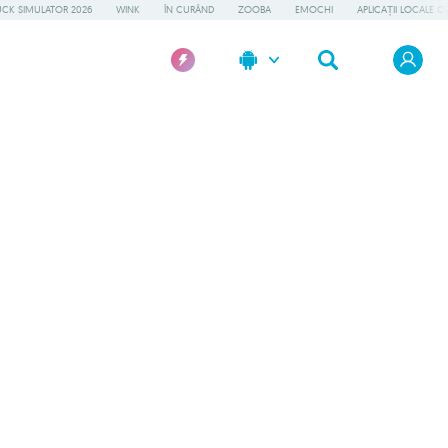
UCK SIMULATOR 2026
WINK
ÎN CURÂND
ZOOBA
EMOCHI
APLICAȚII LOCALE C