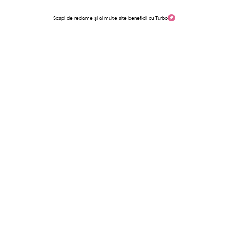
Scapi de reclame și ai multe alte beneficii cu Turbo