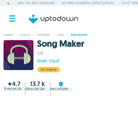
ARES: THE IRON VANGUARD
MY HERO ACADEMIA UNITED SURVIVAL
TICKET HER
ANDROID
/
APLICAȚII
/
MULTIMEDIA
/
AUDIO
/
SONG MAKER
Song Maker
3.8
Brain Vault
DEV ONBOARD
4.7
13.7 k
9
recenzii
descărcări
securitate